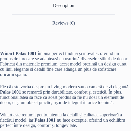
Description
Reviews (0)
Winart Palas 1001
îmbină perfect tradiția și inovația, oferind un
produs de lux care se adaptează cu ușurință diverselor stiluri de decor.
Fabricat din materiale premium, acest model prezintă un design curat,
cu linii elegante și detalii fine care adaugă un plus de sofisticare
oricărui spațiu.
Fie că este vorba despre un living modern sau o cameră de zi elegantă,
Palas 1001
se remarcă prin durabilitate, confort și estetică. În plus,
funcționalitatea sa face ca acest produs să fie nu doar un element de
decor, ci și un obiect practic, ușor de integrat în orice locuință.
Winart este renumit pentru atenția la detalii și calitatea superioară a
fiecărui model, iar
Palas 1001
nu face excepție, oferind un echilibru
perfect între design, confort și longevitate.