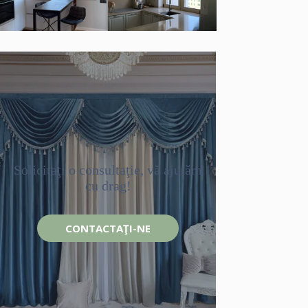
Solicitaţi o consultaţie, vă ajutăm
cu drag!
CONTACTAŢI-NE