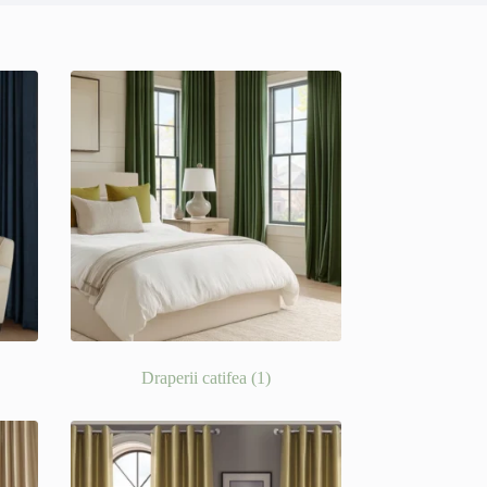
Draperii catifea
(1)