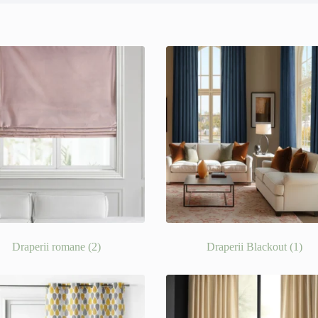
Draperii romane
(2)
Draperii Blackout
(1)