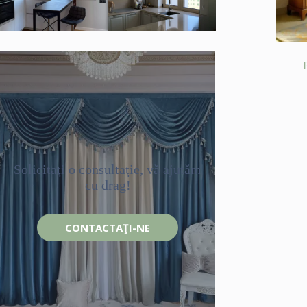
Solicitaţi o consultaţie, vă ajutăm
cu drag!
CONTACTAŢI-NE