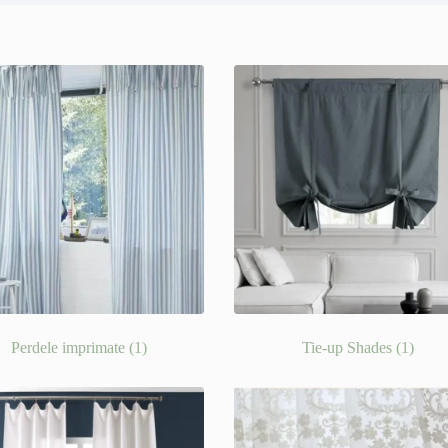
Perdele imprimate
(1)
Tie-up Shades
(1)