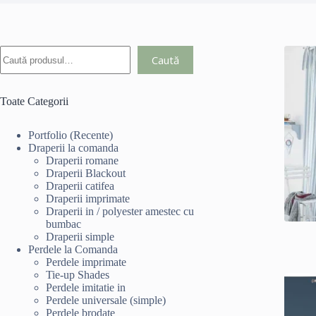
Caută
Toate Categorii
Portfolio (Recente)
Draperii la comanda
Draperii romane
Draperii Blackout
Draperii catifea
Draperii imprimate
Draperii in / polyester amestec cu
bumbac
Draperii simple
Perdele la Comanda
Perdele imprimate
Tie-up Shades
Perdele imitatie in
Perdele universale (simple)
Perdele brodate