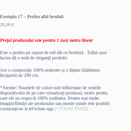
Exemplu 17 – Perdea albă brodată
29,00
€
Preţul produsului este pentru 1 (un) metru linear
Este o perdea pe suport de tull alb cu bordură . Tullul ușor
lucios dă o notă de eleganță perdelei.
Are o compoziție 100% poliester și o lățime (înălțimea
încăperii) de 290 cm.
*Atenție: Nuanțele de culori sunt influențate de setările
dispozitivului de pe care vizualizați produsul, motiv pentru
care ele nu respectă 100% realitatea. Pentru mai multe
imagini/filmări ale produsului sau mostre (unde este posibil)
contactați-ne la tel/whats app
(+373) 69 374332